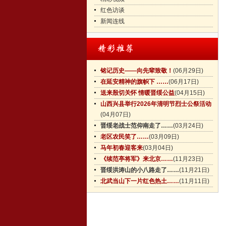
红色访谈
新闻连线
铭记历史——向先辈致敬！
(06月29日)
在延安精神的旗帜下 ……
(06月17日)
送来殷切关怀 情暖晋绥公益
(04月15日)
山西兴县举行2026年清明节烈士公祭活动
(04月07日)
晋绥老战士范仰南走了……
(03月24日)
老区农民笑了……
(03月09日)
马年初春迎客来
(03月04日)
《续范亭将军》来北京……
(11月23日)
晋绥洪涛山的小八路走了……
(11月21日)
北武当山下一片红色热土……
(11月11日)