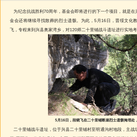
为纪念抗战胜利70周年，基金会即将进行的下一个项目，就是在
金会还将继续寻找散葬的烈士遗骸。为此，5月16日，晋绥文化
飞，专程来到兴县奥家湾乡，对120师二十里铺战斗遗址进行实地
5月16日，段晓飞在二十里铺断崖烈士遗骸掩埋处
二十里铺战斗遗址，位于兴县二十里铺村至明通沟村地段，主战场1.