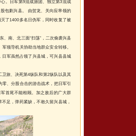
心。日军第9混成旅团、独立第3混成
合股包剿兴县。 由贺龙、关向应率领的
灭了1400多名日伪军，同时收复了被
东、南、北三面“扫荡”，二次偷袭兴县
政、军领导机关协助当地群众安全转移。
县，日军虽然占领了兴县城，可兴县县城
卫旅、决死第4纵队和第2纵队以及其
为零、分股合击的游击战术，把日军引
日军首尾不能相顾。加之敌后的广大群
草不足，弹药紧缺，不敢久留兴县城，