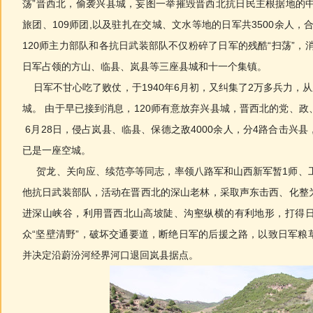
荡”晋西北，偷袭兴县城，妄图一举摧毁晋西北抗日民主根据地的中
旅团、109师团,以及驻扎在交城、文水等地的日军共3500余人，
120师主力部队和各抗日武装部队不仅粉碎了日军的残酷“扫荡”，消
日军占领的方山、临县、岚县等三座县城和十一个集镇。
日军不甘心吃了败仗，于1940年6月初，又纠集了2万多兵力，从
城。 由于早已接到消息，120师有意放弃兴县城，晋西北的党、
6月28日，侵占岚县、临县、保德之敌4000余人，分4路合击兴
已是一座空城。
贺龙、关向应、续范亭等同志，率领八路军和山西新军暂1师、工
他抗日武装部队，活动在晋西北的深山老林，采取声东击西、化整
进深山峡谷，利用晋西北山高坡陡、沟壑纵横的有利地形，打得
众“坚壁清野”，破坏交通要道，断绝日军的后援之路，以致日军粮
并决定沿蔚汾河经界河口退回岚县据点。