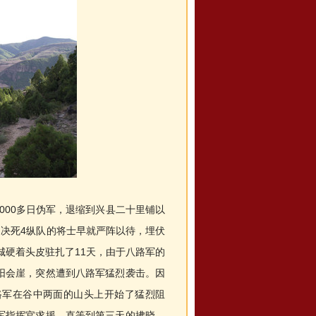
000多日伪军，退缩到兴县二十里铺以
、决死4纵队的将士早就严阵以待，埋伏
城硬着头皮驻扎了11天，由于八路军的
阳会崖，突然遭到八路军猛烈袭击。因
路军在谷中两面的山头上开始了猛烈阻
军指挥官求援。直等到第三天的拂晓，