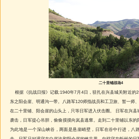
二十里铺战场4
根据《抗战日报》记载:1940年7月4日，驻扎在兴县城关附近的2
东之阳会崖、明通沟一带。八路军120师指战员和工卫旅、暂一师
在二十里铺、阳会崖的山头上，只等日军进入伏击圈。 日军在兴县
袭击，日军提心吊胆，偷偷摸摸向岚县逃窜。走到二十里铺以东的
为此地是一个深山峡谷，两面是悬崖峭壁，日军在谷中行进，八
击。日军只好退守在白崖沟和阳会崖的峡谷里，向驻守在忻州的日