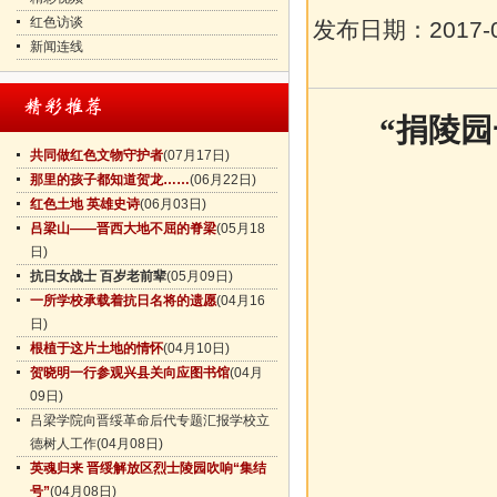
红色访谈
发布日期：
2017-
新闻连线
“捐陵
共同做红色文物守护者
(07月17日)
那里的孩子都知道贺龙……
(06月22日)
红色土地 英雄史诗
(06月03日)
吕梁山——晋西大地不屈的脊梁
(05月18
日)
抗日女战士 百岁老前辈
(05月09日)
一所学校承载着抗日名将的遗愿
(04月16
日)
根植于这片土地的情怀
(04月10日)
贺晓明一行参观兴县关向应图书馆
(04月
09日)
吕梁学院向晋绥革命后代专题汇报学校立
德树人工作
(04月08日)
英魂归来 晋绥解放区烈士陵园吹响“集结
号”
(04月08日)