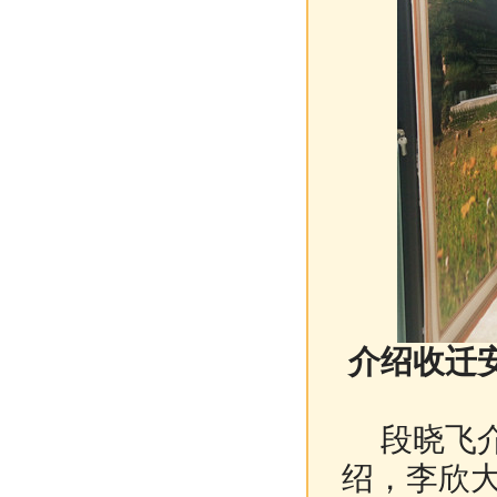
介绍收迁
段晓飞介
绍，
李欣