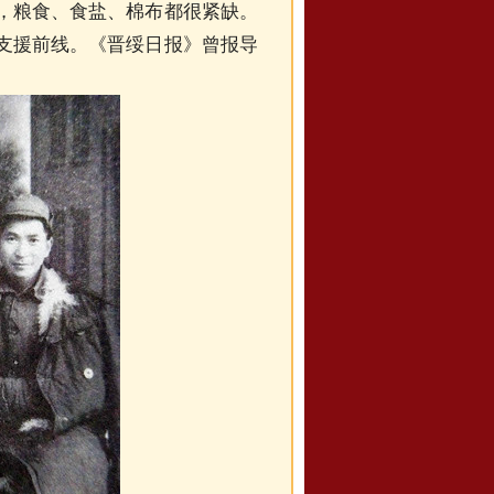
，粮食、食盐、棉布都很紧缺。
支援前线。《晋绥日报》曾报导