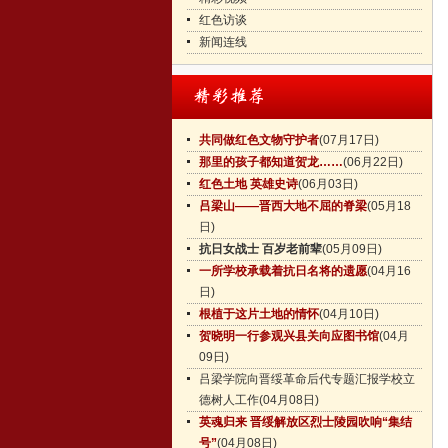
红色访谈
新闻连线
共同做红色文物守护者
(07月17日)
那里的孩子都知道贺龙……
(06月22日)
红色土地 英雄史诗
(06月03日)
吕梁山——晋西大地不屈的脊梁
(05月18
日)
抗日女战士 百岁老前辈
(05月09日)
一所学校承载着抗日名将的遗愿
(04月16
日)
根植于这片土地的情怀
(04月10日)
贺晓明一行参观兴县关向应图书馆
(04月
09日)
吕梁学院向晋绥革命后代专题汇报学校立
德树人工作
(04月08日)
英魂归来 晋绥解放区烈士陵园吹响“集结
号”
(04月08日)