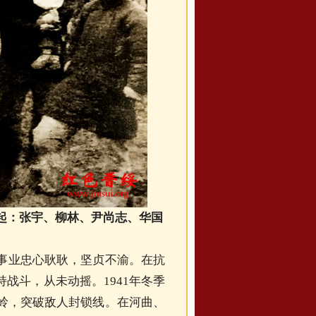
起：张宇、柳林、尹尚志、华国
事业忠心耿耿，坚贞不渝。在抗
战斗，从未动摇。1941年冬季
岭，突破敌人封锁线。在河曲、