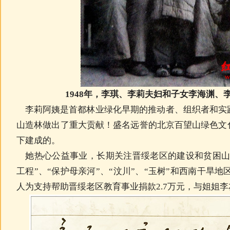
1948年，李琪、李莉夫妇和子女李海渊、
李莉阿姨是首都林业绿化早期的推动者、组织者和实
山造林做出了重大贡献！盛名远誉的北京百望山绿色文
下建成的。
她热心公益事业，长期关注晋绥老区的建设和贫困山
工程”、“保护母亲河”、“汶川”、“玉树”和西南干旱地
人为支持帮助晋绥老区教育事业捐款2.7万元，与姐姐