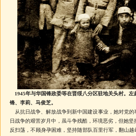
1945年与华国锋政委等
在晋绥八分区驻地关头村
。左
锋、李莉、马俊芝。
从抗日战争、解放战争到新中国建设事业，她对党的
日战争的艰苦岁月中，虽斗争残酷，环境恶劣，但她坚持
反扫荡，不顾身孕困难，坚持随部队百里行军，翻山越