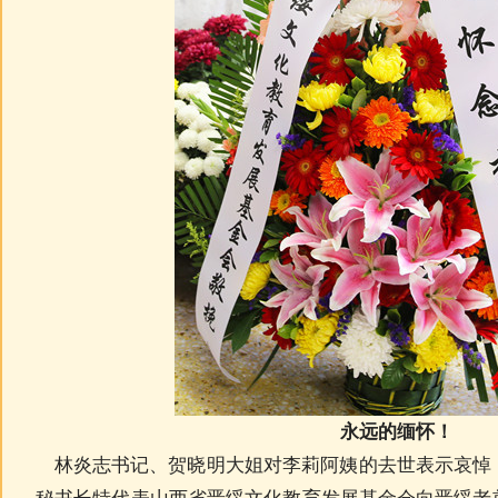
永远的缅怀！
林炎志书记、贺晓明大姐对李莉阿姨的去世表示哀悼