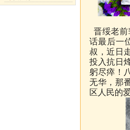
晋绥老前
话最后一
叔，近日
投入抗日
躬尽瘁！
无华，那
区人民的