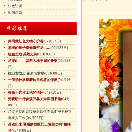
红色访谈
新闻连线
共同做红色文物守护者
(07月17日)
那里的孩子都知道贺龙……
(06月22日)
红色土地 英雄史诗
(06月03日)
吕梁山——晋西大地不屈的脊梁
(05月18
日)
抗日女战士 百岁老前辈
(05月09日)
一所学校承载着抗日名将的遗愿
(04月16
日)
根植于这片土地的情怀
(04月10日)
贺晓明一行参观兴县关向应图书馆
(04月
09日)
吕梁学院向晋绥革命后代专题汇报学校立
德树人工作
(04月08日)
英魂归来 晋绥解放区烈士陵园吹响“集结
号”
(04月08日)