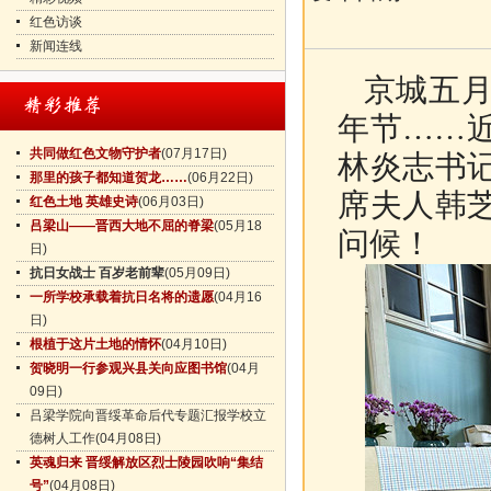
红色访谈
新闻连线
京城五
年节……
共同做红色文物守护者
(07月17日)
林炎志书
那里的孩子都知道贺龙……
(06月22日)
席夫人韩
红色土地 英雄史诗
(06月03日)
吕梁山——晋西大地不屈的脊梁
(05月18
问候！
日)
抗日女战士 百岁老前辈
(05月09日)
一所学校承载着抗日名将的遗愿
(04月16
日)
根植于这片土地的情怀
(04月10日)
贺晓明一行参观兴县关向应图书馆
(04月
09日)
吕梁学院向晋绥革命后代专题汇报学校立
德树人工作
(04月08日)
英魂归来 晋绥解放区烈士陵园吹响“集结
号”
(04月08日)