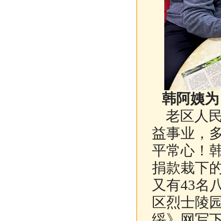
韩阿姨为
老区人民
益事业，
平常心！
捐款栽下
又有43名
区烈士陵
绥》网写下