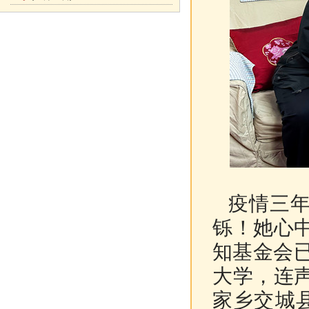
疫情三
铄！她心
知基金会已
大学，连声
家乡交城