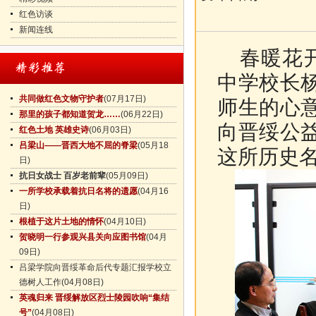
红色访谈
新闻连线
春暖花开
中学校长
共同做红色文物守护者
(07月17日)
师生的心
那里的孩子都知道贺龙……
(06月22日)
向晋绥公
红色土地 英雄史诗
(06月03日)
吕梁山——晋西大地不屈的脊梁
(05月18
这所历史
日)
抗日女战士 百岁老前辈
(05月09日)
一所学校承载着抗日名将的遗愿
(04月16
日)
根植于这片土地的情怀
(04月10日)
贺晓明一行参观兴县关向应图书馆
(04月
09日)
吕梁学院向晋绥革命后代专题汇报学校立
德树人工作
(04月08日)
英魂归来 晋绥解放区烈士陵园吹响“集结
号”
(04月08日)