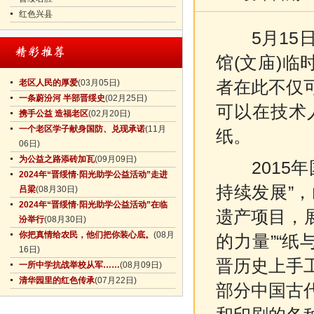
红色兴县
5月15日
馆(文庙)临
老区人民的厚爱
(03月05日)
者在此不仅
一条蔚汾河 半部晋绥史
(02月25日)
可以在技术
携手公益 造福老区
(02月20日)
一个老区学子献身国防、兑现承诺
(11月
纸。
06日)
为公益之路添砖加瓦
(09月09日)
2015年
2024年“晋绥情·阳光助学公益活动”走进
持续发展”
吕梁
(08月30日)
2024年“晋绥情·阳光助学公益活动”在临
遗产项目，展
汾举行
(08月30日)
你把真情给农民，他们把你装心底。
(08月
的力量”“纸
16日)
晋历史上手
一所中学抗战举校从军……
(08月09日)
清华园里的红色传承
(07月22日)
部分中国古