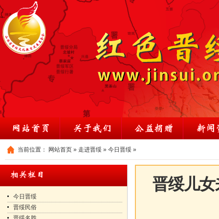
当前位置：
网站首页
»
走进晋绥
»
今日晋绥
»
晋绥儿女
今日晋绥
晋绥民俗
晋绥名胜