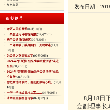
红色兴县
发布日期：
201
老区人民的厚爱
(03月05日)
一条蔚汾河 半部晋绥史
(02月25日)
携手公益 造福老区
(02月20日)
一个老区学子献身国防、兑现承诺
(11月
06日)
为公益之路添砖加瓦
(09月09日)
2024年“晋绥情·阳光助学公益活动”走进
吕梁
(08月30日)
2024年“晋绥情·阳光助学公益活动”在临
汾举行
(08月30日)
你把真情给农民，他们把你装心底。
(08月
16日)
一所中学抗战举校从军……
(08月09日)
8月18
清华园里的红色传承
(07月22日)
会副理事长