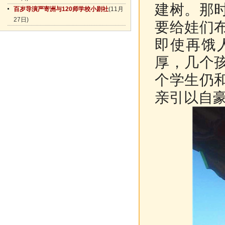
建树。那
百岁导演严寄洲与120师学校小剧社
(11月
27日)
要给娃们
即使再饿
厚，几个
个学生仍
亲引以自