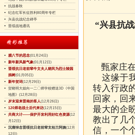
抗战春秋
纪念红军长征胜利80周年专栏
兴县抗战纪念碑亭
“兴县抗战
晋绥战地通讯
腊八节的思念
(01月24日)
新年新风新气象
(01月12日)
甄家庄在
晋绥抗日老前辈牛文夫人晓民为烈士陵园
这缘于我
捐树
(01月05日)
新年贺词
(12月29日)
转入行政
贺晓明大姐向一二〇师学校赠送3D《中国
地图》
(12月28日)
回家，回
岁末迎来晋南的客人
(12月26日)
最大的企
120师老战士后代来访
(12月15日)
共商大计——保护开发利用好红色资源
(12
教出了几
月12日)
沉痛悼念晋绥抗日老前辈支桂兰阿姨
(12月
信，一个
12日)