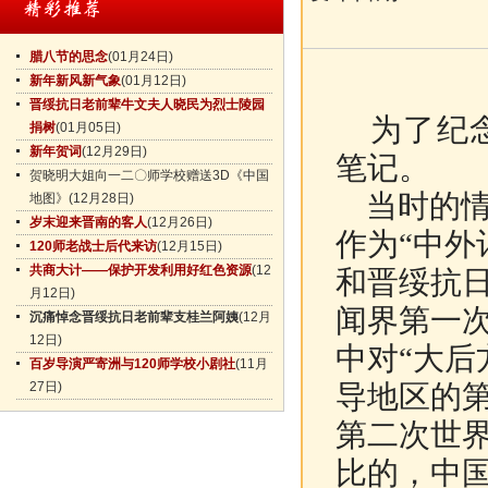
腊八节的思念
(01月24日)
新年新风新气象
(01月12日)
晋绥抗日老前辈牛文夫人晓民为烈士陵园
为了纪念
捐树
(01月05日)
新年贺词
(12月29日)
笔记。
贺晓明大姐向一二〇师学校赠送3D《中国
当时的情
地图》
(12月28日)
岁末迎来晋南的客人
(12月26日)
作为“中外
120师老战士后代来访
(12月15日)
共商大计——保护开发利用好红色资源
(12
和晋绥抗
月12日)
闻界第一
沉痛悼念晋绥抗日老前辈支桂兰阿姨
(12月
12日)
中对“大后
百岁导演严寄洲与120师学校小剧社
(11月
27日)
导地区的
第二次世
比的，中