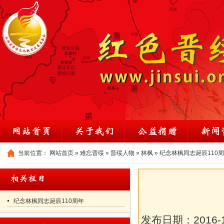
当前位置：
网站首页
»
难忘晋绥
»
晋绥人物
»
林枫
»
纪念林枫同志诞辰110
纪念林枫同志诞辰110周年
发布日期：
2016-