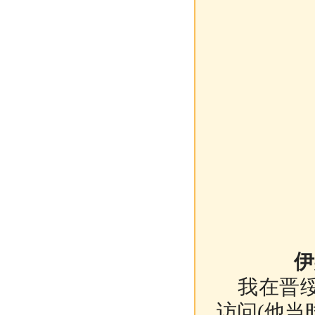
伊
我在晋绥
访问
(
他当