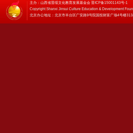
主办：山西省晋绥文化教育发展基金会 晋ICP备15001143号-1
Copyright Shanxi Jinsui Culture Education & Development Foun
北京办公地址：北京市丰台区广安路9号院国投财富广场4号楼313/314 邮编：1