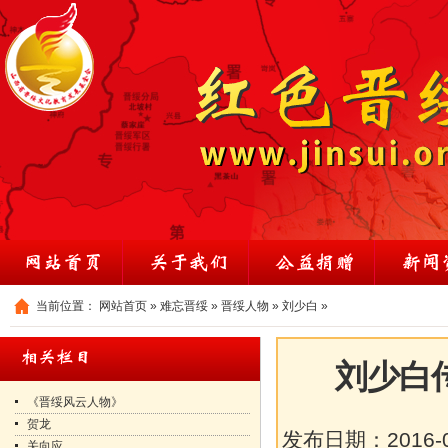
当前位置：
网站首页
»
难忘晋绥
»
晋绥人物
»
刘少白
»
刘少白
《晋绥风云人物》
贺龙
发布日期：
2016-
关向应