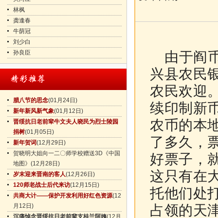
林枫
龚逢春
牛荫冠
刘少白
孙良臣
由于阎币
兴县农民
农民欢迎
腊八节的思念
(01月24日)
续印制新
新年新风新气象
(01月12日)
农币的本
晋绥抗日老前辈牛文夫人晓民为烈士陵园
捐树
(01月05日)
了多久，
新年贺词
(12月29日)
贺晓明大姐向一二〇师学校赠送3D《中国
好票子，
地图》
(12月28日)
这只有在
岁末迎来晋南的客人
(12月26日)
120师老战士后代来访
(12月15日)
托他们处
共商大计——保护开发利用好红色资源
(12
月12日)
占领的天
沉痛悼念晋绥抗日老前辈支桂兰阿姨
(12月