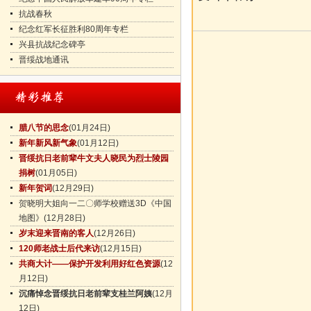
抗战春秋
纪念红军长征胜利80周年专栏
兴县抗战纪念碑亭
晋绥战地通讯
腊八节的思念
(01月24日)
新年新风新气象
(01月12日)
晋绥抗日老前辈牛文夫人晓民为烈士陵园
捐树
(01月05日)
新年贺词
(12月29日)
贺晓明大姐向一二〇师学校赠送3D《中国
地图》
(12月28日)
岁末迎来晋南的客人
(12月26日)
120师老战士后代来访
(12月15日)
共商大计——保护开发利用好红色资源
(12
月12日)
沉痛悼念晋绥抗日老前辈支桂兰阿姨
(12月
12日)