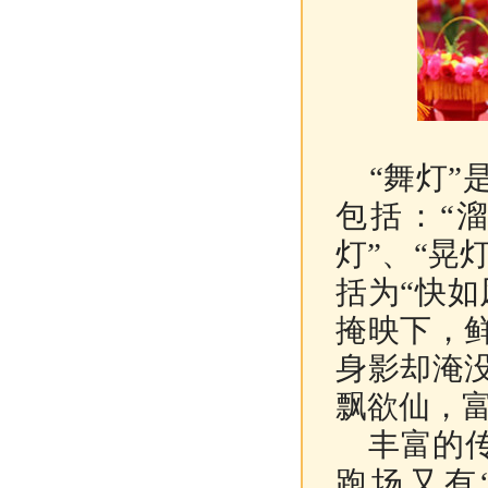
“舞灯”
包括：“溜
灯”、“晃
括为“快
掩映下，
身影却淹
飘欲仙，
丰富的传
跑场又有