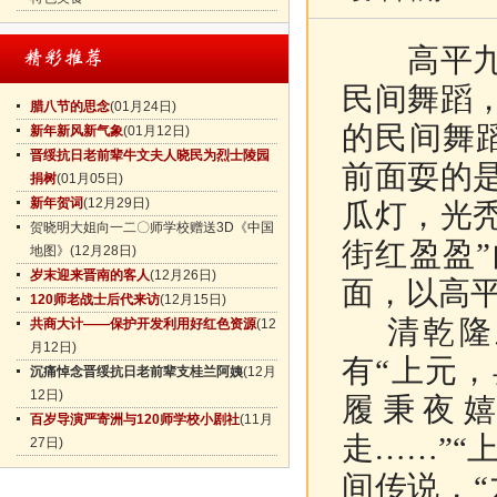
高平九莲
民间舞蹈
腊八节的思念
(01月24日)
的民间舞
新年新风新气象
(01月12日)
晋绥抗日老前辈牛文夫人晓民为烈士陵园
前面耍的
捐树
(01月05日)
新年贺词
(12月29日)
瓜灯，光
贺晓明大姐向一二〇师学校赠送3D《中国
街红盈盈
地图》
(12月28日)
岁末迎来晋南的客人
(12月26日)
面，以高
120师老战士后代来访
(12月15日)
清乾隆三
共商大计——保护开发利用好红色资源
(12
月12日)
有“上元
沉痛悼念晋绥抗日老前辈支桂兰阿姨
(12月
12日)
履秉夜
百岁导演严寄洲与120师学校小剧社
(11月
走……”“
27日)
间传说，