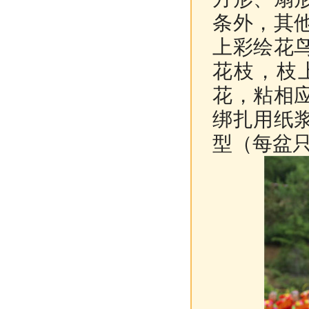
条外，其
上彩绘花
花枝，枝
花，粘相
绑扎用纸
型（每盆