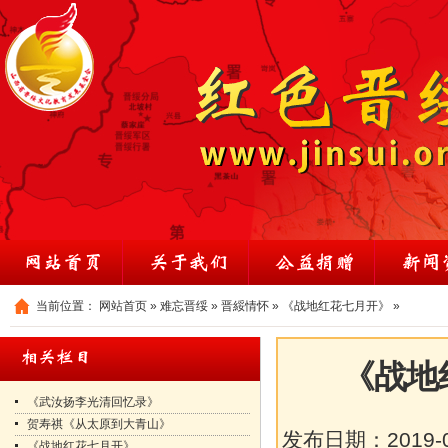
当前位置：
网站首页
»
难忘晋绥
»
晋綏情怀
»
《战地红花七月开》
»
《战地
《武汝扬李光清回忆录》
贺寿祺《从太原到大青山》
发布日期：
2019-
《战地红花七月开》