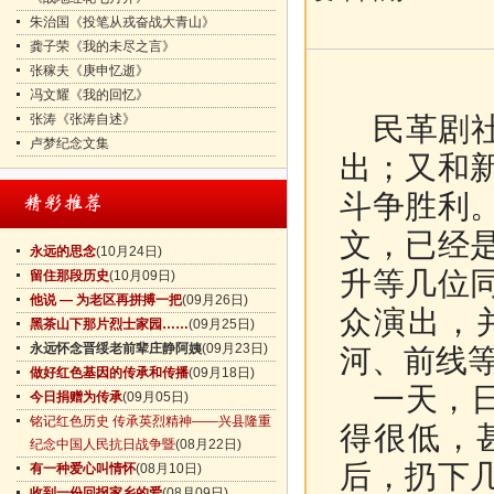
朱治国《投笔从戎奋战大青山》
龚子荣《我的未尽之言》
张稼夫《庚申忆逝》
冯文耀《我的回忆》
张涛《张涛自述》
民革剧社
卢梦纪念文集
出；又和
斗争胜利
文，已经
永远的思念
(10月24日)
升等几位
留住那段历史
(10月09日)
他说 — 为老区再拼搏一把
(09月26日)
众演出，
黑茶山下那片烈士家园……
(09月25日)
永远怀念晋绥老前辈庄静阿姨
(09月23日)
河、前线
做好红色基因的传承和传播
(09月18日)
一天，日
今日捐赠为传承
(09月05日)
铭记红色历史 传承英烈精神——兴县隆重
得很低，
纪念中国人民抗日战争暨
(08月22日)
后，扔下
有一种爱心叫情怀
(08月10日)
收到一份回报家乡的爱
(08月09日)