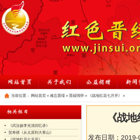
当前位置：
网站首页
»
难忘晋绥
»
晋綏情怀
»
《战地红花七月开》
»
《战地
《武汝扬李光清回忆录》
贺寿祺《从太原到大青山》
发布日期：
2019-
《战地红花七月开》