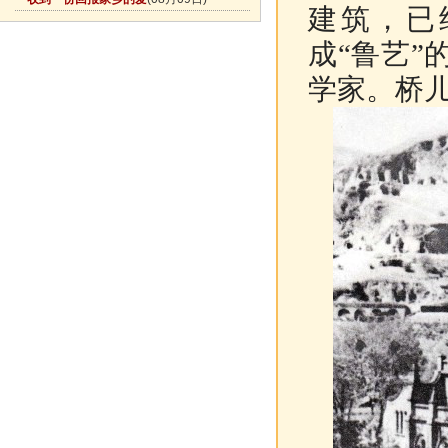
建筑，已
成“鲁艺
学家。桥