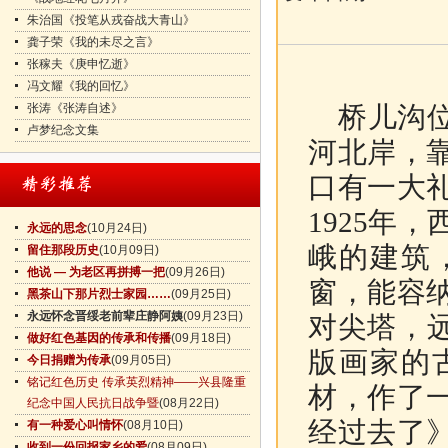
朱治国《投笔从戎奋战大青山》
龚子荣《我的未尽之言》
张稼夫《庚申忆逝》
冯文耀《我的回忆》
张涛《张涛自述》
桥儿沟位
卢梦纪念文集
河北岸，
口有一大
1925年
永远的思念
(10月24日)
峨的建筑
留住那段历史
(10月09日)
他说 — 为老区再拼搏一把
(09月26日)
窗，能容
黑茶山下那片烈士家园……
(09月25日)
永远怀念晋绥老前辈庄静阿姨
(09月23日)
对尖塔，
做好红色基因的传承和传播
(09月18日)
版画家的
今日捐赠为传承
(09月05日)
铭记红色历史 传承英烈精神——兴县隆重
材，作了
纪念中国人民抗日战争暨
(08月22日)
经过去了
有一种爱心叫情怀
(08月10日)
收到一份回报家乡的爱
(08月09日)