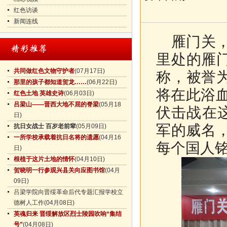
红色访谈
新闻连线
雁门关，
里处的雁
共同做红色文物守护者
(07月17日)
称，被誉
那里的孩子都知道贺龙……
(06月22日)
将在此浴血
红色土地 英雄史诗
(06月03日)
吕梁山——晋西大地不屈的脊梁
(05月18
伏击战在
日)
军的威名
抗日女战士 百岁老前辈
(05月09日)
一所学校承载着抗日名将的遗愿
(04月16
每个国人
日)
根植于这片土地的情怀
(04月10日)
贺晓明一行参观兴县关向应图书馆
(04月
09日)
吕梁学院向晋绥革命后代专题汇报学校立
德树人工作
(04月08日)
英魂归来 晋绥解放区烈士陵园吹响“集结
号”
(04月08日)