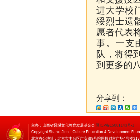
进大学校门
绥烈士遗
愿者代表
事。一支
队，将得
到更多的
分享到：
主办：山西省晋绥文化教育发展基金会
晋ICP备15001143号-1
Copyright Shanxi Jinsui Culture Education & Development Foun
北京办公地址：北京市丰台区广安路9号院国投财富广场4号楼313/314 邮编：1