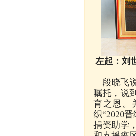
左起：刘
段晓飞说
嘱托，说
育之恩。
织“202
捐资助学
和支援疫