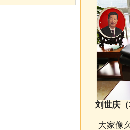
刘世庆（
大家像久