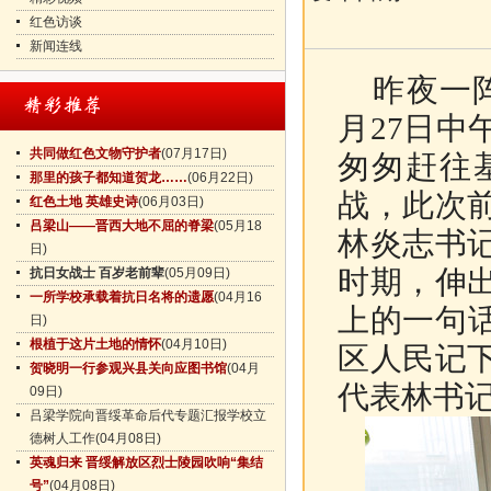
红色访谈
新闻连线
昨夜一阵
月27日
共同做红色文物守护者
(07月17日)
匆匆赶往
那里的孩子都知道贺龙……
(06月22日)
战，此次
红色土地 英雄史诗
(06月03日)
吕梁山——晋西大地不屈的脊梁
(05月18
林炎志书
日)
时期，伸
抗日女战士 百岁老前辈
(05月09日)
一所学校承载着抗日名将的遗愿
(04月16
上的一句话
日)
根植于这片土地的情怀
(04月10日)
区人民记
贺晓明一行参观兴县关向应图书馆
(04月
代表林书
09日)
吕梁学院向晋绥革命后代专题汇报学校立
德树人工作
(04月08日)
英魂归来 晋绥解放区烈士陵园吹响“集结
号”
(04月08日)