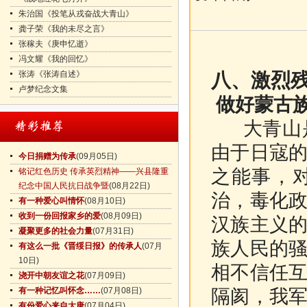
朱治国《投笔从戎奋战大青山》
龚子荣《我的未尽之言》
张稼夫《庚申忆逝》
冯文耀《我的回忆》
张涛《张涛自述》
八、激烈残
卢梦纪念文集
做好蒙古
大青山是
由于日寇
今日捐赠为传承
(09月05日)
之能事，
铭记红色历史 传承英烈精神——兴县隆重
纪念中国人民抗日战争暨
(08月22日)
治，毒化
有一种爱心叫情怀
(08月10日)
收到一份回报家乡的爱
(08月09日)
汉族主义
凝聚更多的社会力量
(07月31日)
族人民的
有这么一批《晋绥日报》的传承人
(07月
10日)
相不信任
浇开中朝友谊之花
(07月09日)
有一种记忆叫怀念……
(07月08日)
隔阂，我
有份爱心来自大唐
(07月04日)