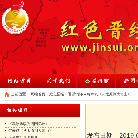
当前位置：
网站首页
»
难忘晋绥
»
晋綏情怀
»
贺寿祺《从太原到大青山》
»
《武汝扬李光清回忆录》
贺寿祺《从太原到大青山》
发布日期：
2019-
《战地红花七月开》