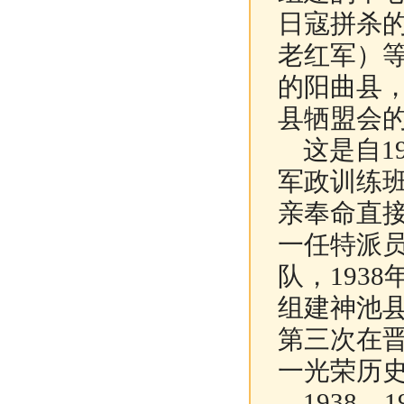
日寇拼杀
老红军）
的阳曲县
县牺盟会
这是自19
军政训练
亲奉命直
一任特派
队，193
组建神池
第三次在
一光荣历
1938-