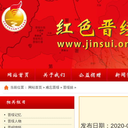
当前位置：
网站首页
»
难忘晋绥
»
晋绥娃
»
晋绥记忆
晋绥人物
发布日期：
2020-
晋綏情怀