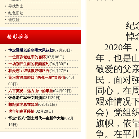
寻找烈士
红色旧址
晋绥娃
纪
悼
2020年
悼念晋绥老前辈毛大风叔叔
(07月20日)
年，也是
一位百岁老红军的襟怀
(07月08日)
一场别开生面的视频签约
(04月30日)
敬爱的父亲
林炎志：继续做好铺路石
(04月27日)
民，面对
黄河古渡黑峪口 “两弹一星”晋绥情
(04月
08日)
同心，在
六百英灵—远方山中的牵挂
(04月02日)
怀念老红军张文阿姨
(03月29日)
艰难情况
想起贺老总在晋绥
(03月21日)
会）党组
虎年初春晋绥情
(02月20日)
怀念“四八”烈士后代—秦新华大姐
(02月
旗帜，依
16日)
争。在平