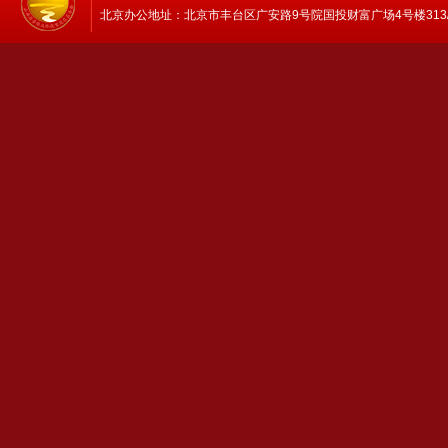
北京办公地址：北京市丰台区广安路9号院国投财富广场4号楼313/314 邮编：1