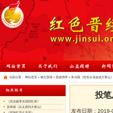
当前位置：
网站首页
»
难忘晋绥
»
晋綏情怀
»
朱治国《投笔从戎奋战大青山
投笔
《武汝扬李光清回忆录》
贺寿祺《从太原到大青山》
发布日期：
2019-
《战地红花七月开》