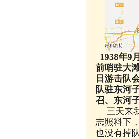
1938年
前哨驻大
日游击队
队驻东河
召、东河
三天来
志照料下
也没有掉