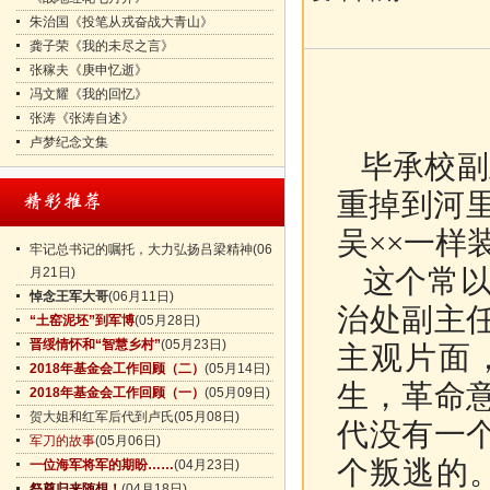
朱治国《投笔从戎奋战大青山》
龚子荣《我的未尽之言》
张稼夫《庚申忆逝》
冯文耀《我的回忆》
张涛《张涛自述》
卢梦纪念文集
毕承校副
重掉到河
吴××一样
牢记总书记的嘱托，大力弘扬吕梁精神
(06
这个常以
月21日)
悼念王军大哥
(06月11日)
治处副主
“土窑泥坯”到军博
(05月28日)
晋绥情怀和“智慧乡村”
(05月23日)
主观片面
2018年基金会工作回顾（二）
(05月14日)
生，革命
2018年基金会工作回顾（一）
(05月09日)
贺大姐和红军后代到卢氏
(05月08日)
代没有一
军刀的故事
(05月06日)
个叛逃的。
一位海军将军的期盼……
(04月23日)
祭奠归来随想！
(04月18日)