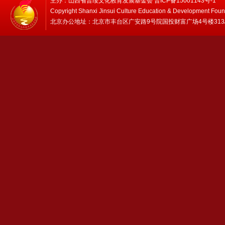
主办：山西省晋绥文化教育发展基金会 晋ICP备15001143号-1
Copyright Shanxi Jinsui Culture Education & Development Foun
北京办公地址：北京市丰台区广安路9号院国投财富广场4号楼313/314 邮编：1