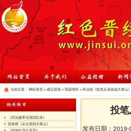
当前位置：
网站首页
»
难忘晋绥
»
晋綏情怀
»
朱治国《投笔从戎奋战大青山
投笔
《武汝扬李光清回忆录》
贺寿祺《从太原到大青山》
发布日期：
2019-
《战地红花七月开》