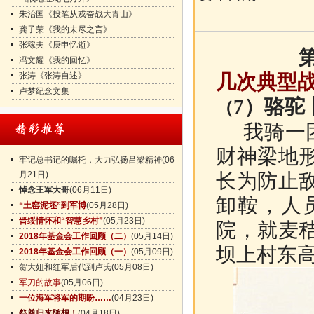
朱治国《投笔从戎奋战大青山》
龚子荣《我的未尽之言》
张稼夫《庚申忆逝》
冯文耀《我的回忆》
张涛《张涛自述》
几次典型
卢梦纪念文集
7）骆驼
（
我骑一团
财神梁地
牢记总书记的嘱托，大力弘扬吕梁精神
(06
月21日)
长为防止
悼念王军大哥
(06月11日)
卸鞍，人
“土窑泥坯”到军博
(05月28日)
晋绥情怀和“智慧乡村”
(05月23日)
院，就麦
2018年基金会工作回顾（二）
(05月14日)
坝上村东
2018年基金会工作回顾（一）
(05月09日)
贺大姐和红军后代到卢氏
(05月08日)
军刀的故事
(05月06日)
一位海军将军的期盼……
(04月23日)
祭奠归来随想！
(04月18日)