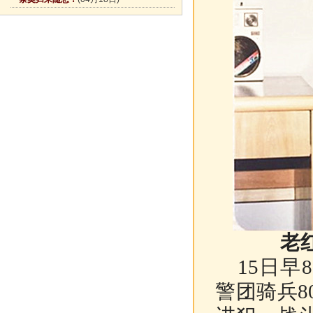
老
15日早
警团骑兵