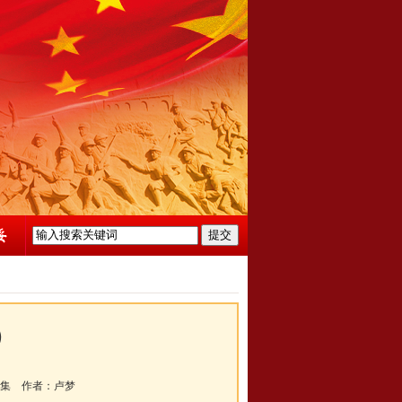
）
集
作者：
卢梦