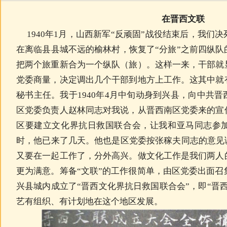
在晋西文联
1940年1月，山西新军“反顽固”战役结束后，我们
在离临县县城不远的榆林村，恢复了“分旅”之前四纵
把两个旅重新合为一个纵队（旅）。这样一来，干部就
党委商量，决定调出几个干部到地方上工作。这其中就
秘书主任。我于1940年4月中旬动身到兴县，向中共
区党委负责人赵林同志对我说，从晋西南区党委来的宣
区要建立文化界抗日救国联合会，让我和亚马同志参
时，他已来了几天。他也是区党委按张稼夫同志的意见
又要在一起工作了，分外高兴。做文化工作是我们两人
更为满意。筹备“文联”的工作很简单，由区党委出面召
兴县城内成立了“晋西文化界抗日救国联合会”，即“晋
艺有组织、有计划地在这个地区发展。