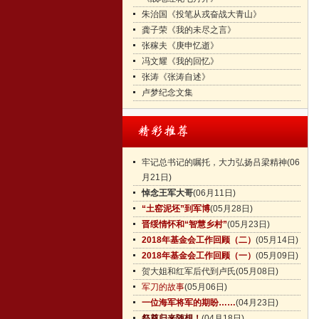
朱治国《投笔从戎奋战大青山》
龚子荣《我的未尽之言》
张稼夫《庚申忆逝》
冯文耀《我的回忆》
张涛《张涛自述》
卢梦纪念文集
牢记总书记的嘱托，大力弘扬吕梁精神
(06
月21日)
悼念王军大哥
(06月11日)
“土窑泥坯”到军博
(05月28日)
晋绥情怀和“智慧乡村”
(05月23日)
2018年基金会工作回顾（二）
(05月14日)
2018年基金会工作回顾（一）
(05月09日)
贺大姐和红军后代到卢氏
(05月08日)
军刀的故事
(05月06日)
一位海军将军的期盼……
(04月23日)
祭奠归来随想！
(04月18日)