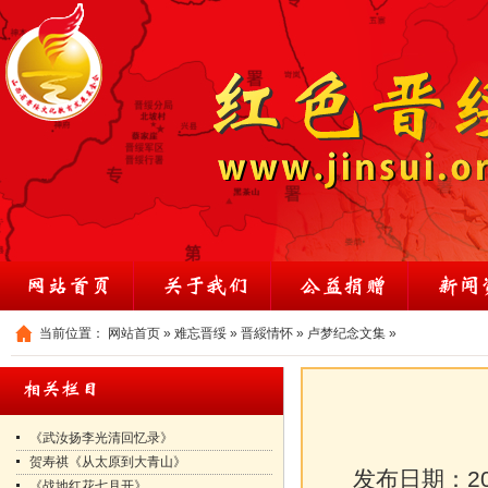
当前位置：
网站首页
»
难忘晋绥
»
晋綏情怀
»
卢梦纪念文集
»
《武汝扬李光清回忆录》
贺寿祺《从太原到大青山》
发布日期：
2
《战地红花七月开》