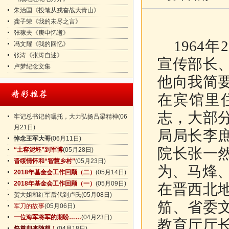
朱治国《投笔从戎奋战大青山》
龚子荣《我的未尽之言》
张稼夫《庚申忆逝》
1964
冯文耀《我的回忆》
张涛《张涛自述》
宣传部长
卢梦纪念文集
他向我简
在宾馆里
志，大部
牢记总书记的嘱托，大力弘扬吕梁精神
(06
月21日)
局局长李
悼念王军大哥
(06月11日)
院长张一
“土窑泥坯”到军博
(05月28日)
晋绥情怀和“智慧乡村”
(05月23日)
为、马烽
2018年基金会工作回顾（二）
(05月14日)
2018年基金会工作回顾（一）
(05月09日)
在晋西北
贺大姐和红军后代到卢氏
(05月08日)
笳、省委
军刀的故事
(05月06日)
一位海军将军的期盼……
(04月23日)
教育厅厅
祭奠归来随想！
(04月18日)