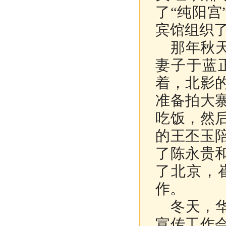
了“纯阳
宾馆组织
那年秋天
妻子于蓝
着，北影
准备拍大
吃饭，然
的王丕玉
了陈永贵
了北京，
作。
冬天，华
宣传工作