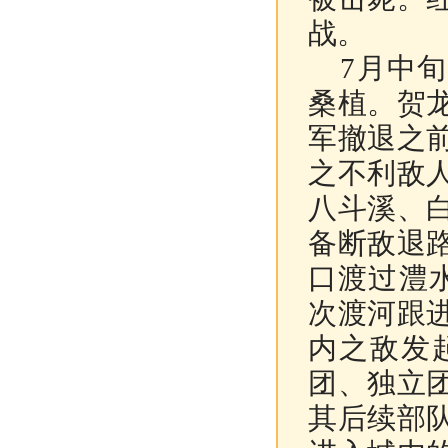
战。
7月中旬
桑植。贺
军撤退之
之不利敌
八斗溪、
备断敌退
口渡过澧
次渡河跟
内之敌发
团、独立
其后续部