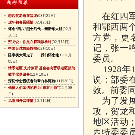
在红四军
想起贺老总在晋绥
(03月21日)
虎年初春晋绥情
(02月20日)
和鄂西两
怀念“四八”烈士后代—秦新华大姐
(02月
方党，更
16日)
贺龙说：你是在替我做检讨
(02月11日)
记，张一
中国足球曾经辉煌
(02月10日)
陈寒枫大哥走了……我们怀念他！
(01月
委员。
05日)
1928
情系老区 支持教育 基金会向晋绥老区捐助
教学仪器设备
(12月10日)
说：部委
深切悼念晋绥老前辈白林阿姨
(11月30日)
效。前委
他被人们亲切的称为“布衣元帅”
(11月09
日)
为了发展
风雨同舟晋绥情
(10月15日)
攻，贺龙
地区活动
西特委委