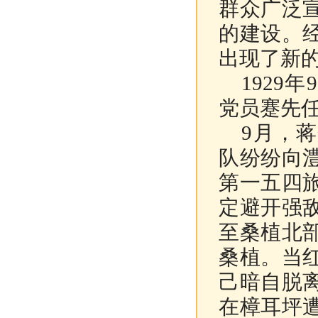
群众广泛
的建设。
出现了新
1929
党员蹇先
9月，蒋
队纷纷向
第一五四
定避开强
至桑植北
桑植。当
己暗自脱
在樟耳坪