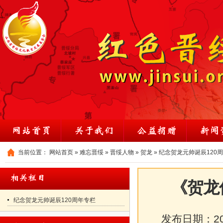
当前位置：
网站首页
»
难忘晋绥
»
晋绥人物
»
贺龙
»
纪念贺龙元帅诞辰120
《贺龙
纪念贺龙元帅诞辰120周年专栏
发布日期：
2