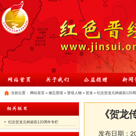
当前位置：
网站首页
»
难忘晋绥
»
晋绥人物
»
贺龙
»
纪念贺龙元帅诞辰120
《贺龙传
纪念贺龙元帅诞辰120周年专栏
发布日期：
2