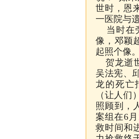
世时，恩
一医院与遗
当时在旁
像，邓颖
起照个像。
贺龙逝世
吴法宪、
龙的死亡
（让人们
照顾到，
案组在6
救时间和
力抢救终