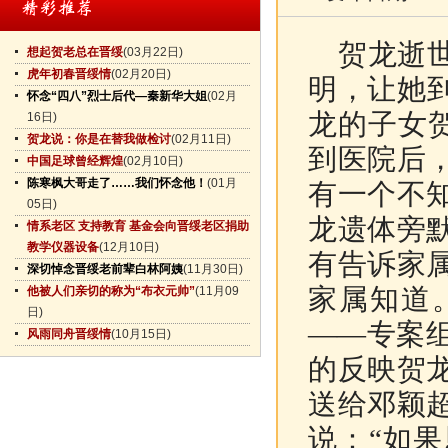
贺龙逝世
想起贺老总在晋绥
(03月22日)
虎年初春晋绥情
(02月20日)
明，让她
怀念“四八”烈士后代—秦新华大姐
(02月
龙的子女
16日)
贺龙说：你是在替我做检讨
(02月11日)
到医院后
中国足球曾经辉煌
(02月10日)
陈寒枫大哥走了……我们怀念他！
(01月
有一个不
05日)
龙遗体旁
情系老区 支持教育 基金会向晋绥老区捐助
教学仪器设备
(12月10日)
有告诉家
深切悼念晋绥老前辈白林阿姨
(11月30日)
家属知道
他被人们亲切的称为“布衣元帅”
(11月09
日)
——专案组
风雨同舟晋绥情
(10月15日)
的反映贺
送给邓颖
说：“如