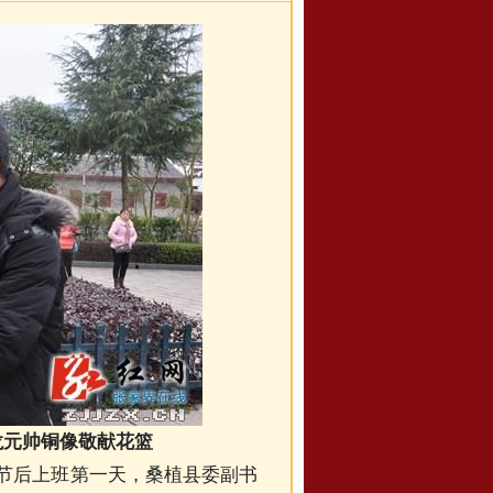
龙元帅铜像敬献花篮
，节后上班第一天，桑植县委副书