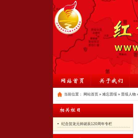
当前位置：
网站首页
»
难忘晋绥
»
晋绥人物
纪念贺龙元帅诞辰120周年专栏