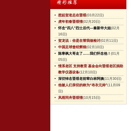
想起贺老总在晋绥
(03月22日)
虎年初春晋绥情
(02月20日)
怀念“四八”烈士后代—秦新华大姐
(02月
16日)
贺龙说：你是在替我做检讨
(02月11日)
中国足球曾经辉煌
(02月10日)
陈寒枫大哥走了……我们怀念他！
(01月
05日)
情系老区 支持教育 基金会向晋绥老区捐助
教学仪器设备
(12月10日)
深切悼念晋绥老前辈白林阿姨
(11月30日)
他被人们亲切的称为“布衣元帅”
(11月09
日)
风雨同舟晋绥情
(10月15日)