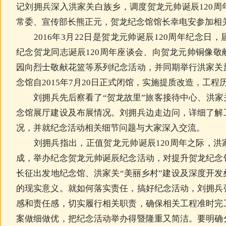
记刘拥兵深入洪家关白族乡，调度贺龙元帅诞辰120
常委、宣传部长熊正元，贺龙纪念馆馆长幸电安参加相
2016年3月22日是贺龙元帅诞辰120周年纪念日
纪念贺龙同志诞辰120周年座谈会、向贺龙元帅铜像
园向烈士敬献花篮等系列纪念活动，并同期举行洪家关
念馆自2015年7月20日正式闭馆，实施提质改造，工
刘拥兵先后察看了“贺龙故里”旅客接待中心、洪家关
念馆展厅建设及布展情况。刘拥兵边走边问，详细了解
况，并就纪念活动相关细节问题与大家深入交流。
刘拥兵指出，正值贺龙元帅诞辰120周年之际，洪家
成，举办纪念贺龙元帅诞辰纪念活动，对提升贺龙纪念
长征出发地纪念馆、洪家关“美丽乡村”建设及深度开
的现实意义。就如何落实责任，搞好纪念活动，刘拥兵
感和责任感，切实履行相关职责，确保相关工程准时完
案做细做优，把纪念活动举办得暨隆重又简洁。要明确