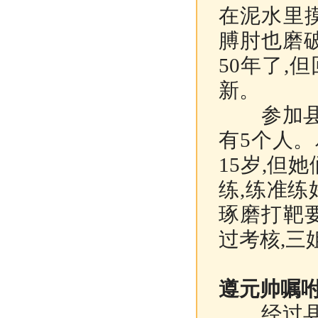
在泥水里
膊肘也磨
50年了,
新。
参加县里
有5个人
15岁,但
练,练准练
琢磨打靶
过考核,三
遵元帅嘱咐
经过县人