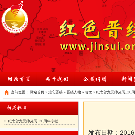
当前位置：
网站首页
»
难忘晋绥
»
晋绥人物
»
贺龙
»
纪念贺龙元帅诞辰120
纪念贺龙元帅诞辰120周年专栏
发布日期：
2016