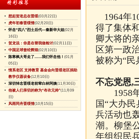
1964年
想起贺老总在晋绥
(03月22日)
虎年初春晋绥情
(02月20日)
得了集体
怀念“四八”烈士后代—秦新华大姐
(02月
卿大将的
16日)
贺龙说：你是在替我做检讨
(02月11日)
区第一政
中国足球曾经辉煌
(02月10日)
陈寒枫大哥走了……我们怀念他！
(01月
被称为“民
05日)
情系老区 支持教育 基金会向晋绥老区捐助
教学仪器设备
(12月10日)
不忘党恩,
深切悼念晋绥老前辈白林阿姨
(11月30日)
1958年
他被人们亲切的称为“布衣元帅”
(11月09
日)
国“大办民
风雨同舟晋绥情
(10月15日)
兵活动也轰
潮。柳堡公
年组织民