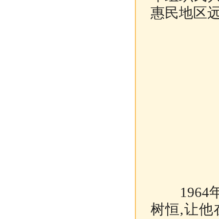
惠民地区
1964
树恒,让