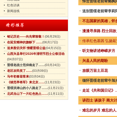
悼念晋绥老前辈鲍枫
红色访谈
送别晋绥老前辈李莉
新闻连线
不忘国家的英雄，怀
漫漫寻亲路 烈士回故
铭记历史——向先辈致敬！
(06月29日)
传承红色基因 弘扬延
在延安精神的旗帜下 ……
(06月17日)
送来殷切关怀 情暖晋绥公益
(04月15日)
听文物讲述峥嵘岁月
山西兴县举行2026年清明节烈士公祭活动
(04月07日)
兴县人民的期盼
晋绥老战士范仰南走了……
(03月24日)
放眼万亩土豆花
老区农民笑了……
(03月09日)
马年初春迎客来
(03月04日)
缅怀晋绥老前辈牛旭
《续范亭将军》来北京……
(11月23日)
晋绥洪涛山的小八路走了……
(11月21日)
走近《共和国日记》
北武当山下一片红色热土……
(11月11日)
讲烈士 谈孩子 商大
难忘的岁月 难忘的人