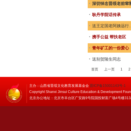
深切悼念晋绥老前辈
耿丹学院话传承
送王定国老阿姨远行
携手公益 帮扶老区
青年矿工的一份爱心
送别贺陵生同志
首页
上一页
1
2
主办：山西省晋绥文化教育发展基金会
晋ICP备15001143号-1
Copyright Shanxi Jinsui Culture Education & Development Foun
北京办公地址：北京市丰台区广安路9号院国投财富广场4号楼313/314 邮编：1