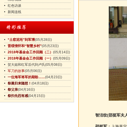
红色访谈
新闻连线
“土窑泥坯”到军博
(05月28日)
晋绥情怀和“智慧乡村”
(05月23日)
2018年基金会工作回顾（二）
(05月14日)
2018年基金会工作回顾（一）
(05月09日)
贺大姐和红军后代到卢氏
(05月08日)
军刀的故事
(05月06日)
一位海军将军的期盼……
(04月23日)
祭奠归来随想！
(04月18日)
祭父亲
(04月16日)
祭扫先烈有感
(04月15日)
智洁纹(邵挺军夫人
邵挺军：
上海嘉定