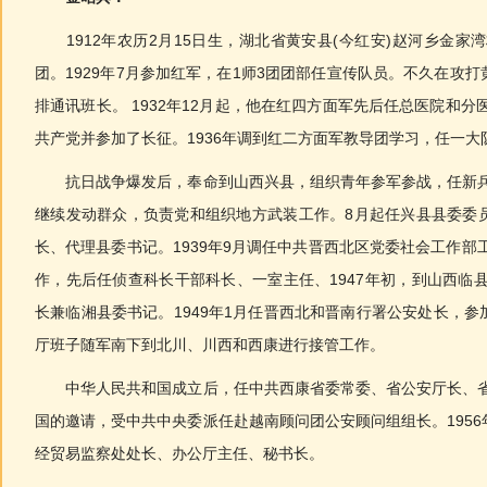
1912年农历2月15日生，湖北省黄安县(今红安)赵河乡金家湾
团。1929年7月参加红军，在1师3团团部任宣传队员。不久在攻
排通讯班长。 1932年12月起，他在红四方面军先后任总医院和分
共产党并参加了长征。1936年调到红二方面军教导团学习，任一大
抗日战争爆发后，奉命到山西兴县，组织青年参军参战，任新兵大
继续发动群众，负责党和组织地方武装工作。8月起任兴县县委委
长、代理县委书记。1939年9月调任中共晋西北区党委社会工作部工
作，先后任侦查科长干部科长、一室主任、1947年初，到山西临县
长兼临湘县委书记。1949年1月任晋西北和晋南行署公安处长，
厅班子随军南下到北川、川西和西康进行接管工作。
中华人民共和国成立后，任中共西康省委常委、省公安厅长、省政
国的邀请，受中共中央委派任赴越南顾问团公安顾问组组长。195
经贸易监察处处长、办公厅主任、秘书长。