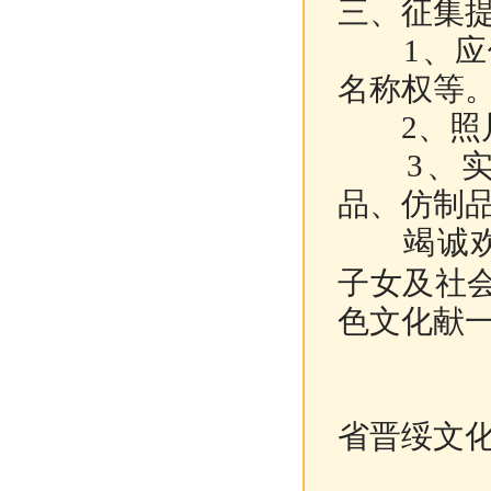
三、征集
1、应保
名称权等
2
、照
3
、
品、仿制
竭诚欢
子女及社
色文化献
省晋绥文