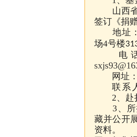
1
、
基
山西省晋
签订《捐
地址：
场
4号楼
31
电
sxjs93@16
网址：红色晋
联系
2
、赴
3、所捐
藏并公开
资料。