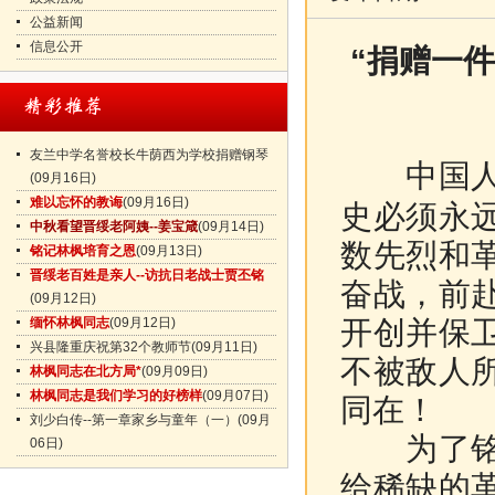
公益新闻
信息公开
“捐赠一
友兰中学名誉校长牛荫西为学校捐赠钢琴
中国人民
(09月16日)
难以忘怀的教诲
(09月16日)
史必须永
中秋看望晋绥老阿姨--姜宝箴
(09月14日)
数先烈和
铭记林枫培育之恩
(09月13日)
晋绥老百姓是亲人--访抗日老战士贾丕铭
奋战，前
(09月12日)
缅怀林枫同志
(09月12日)
开创并保
兴县隆重庆祝第32个教师节
(09月11日)
不被敌人
林枫同志在北方局*
(09月09日)
林枫同志是我们学习的好榜样
(09月07日)
同在！
刘少白传--第一章家乡与童年（一）
(09月
为了铭记
06日)
给稀缺的