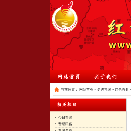
当前位置：
网站首页
»
走进晋绥
»
红色兴县
今日晋绥
晋绥民俗
晋绥名胜