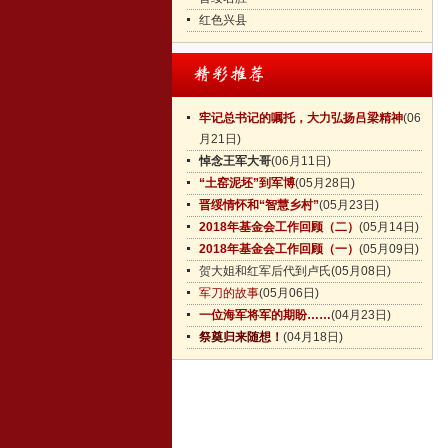
红色兴县
牢记总书记的嘱托，大力弘扬吕梁精神
(06
月21日)
悼念王军大哥
(06月11日)
“土窑泥坯”到军博
(05月28日)
晋绥情怀和“智慧乡村”
(05月23日)
2018年基金会工作回顾（二）
(05月14日)
2018年基金会工作回顾（一）
(05月09日)
贺大姐和红军后代到卢氏
(05月08日)
军刀的故事
(05月06日)
一位海军将军的期盼……
(04月23日)
祭奠归来随想！
(04月18日)