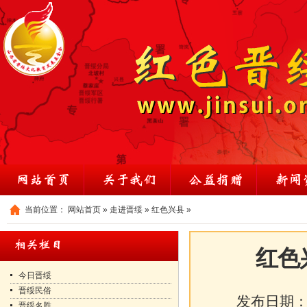
当前位置：
网站首页
»
走进晋绥
»
红色兴县
»
红色
今日晋绥
晋绥民俗
发布日期
晋绥名胜