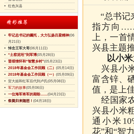
红色兴县
“总书记
指方向…
上，一首
牢记总书记的嘱托，大力弘扬吕梁精神
(06
月21日)
兴县主题
悼念王军大哥
(06月11日)
“土窑泥坯”到军博
(05月28日)
以小米
晋绥情怀和“智慧乡村”
(05月23日)
兴县小米
2018年基金会工作回顾（二）
(05月14日)
2018年基金会工作回顾（一）
(05月09日)
富含锌、
贺大姐和红军后代到卢氏
(05月08日)
值，是上
军刀的故事
(05月06日)
一位海军将军的期盼……
(04月23日)
经国家农
祭奠归来随想！
(04月18日)
兴县小米
通小米1
花”和“智