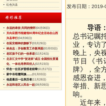
红色兴县
发布日期：
2019-
导语
永远的牵挂 共同的情怀
(04月06日)
关向应图书馆建馆80周年纪念活动在山西
总书记嘱
兴县举行
(04月06日)
业，专访
在延安精神的旗帜下
(03月29日)
林炎志：开创教育工作新局面
(03月03日)
晚上，央
老区孩子们的一份承诺
(02月24日)
北京汇文中学“贺龙班”成立 全国招生贯通
节目《书
化、一体化培养田径人
(02月23日)
牌》，全
怀念一位百岁晋绥老前辈
(01月27日)
家中吊唁蹇阿姨……
(01月03日)
感恩奋进
他是最后一位亲历者
(11月28日)
举措、新
永远和老区人民在一起
(09月09日)
响。
近年来，