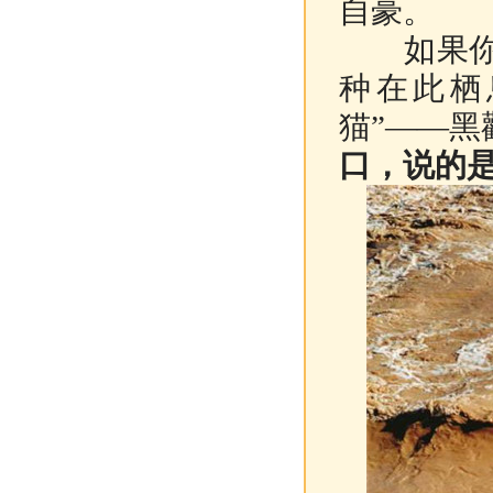
自豪。
如果你到
种在此栖
猫”——黑
口，说的