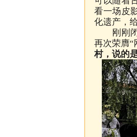
可以随着
看一场皮
化遗产，
刚刚闭幕
再次荣膺“
村，说的