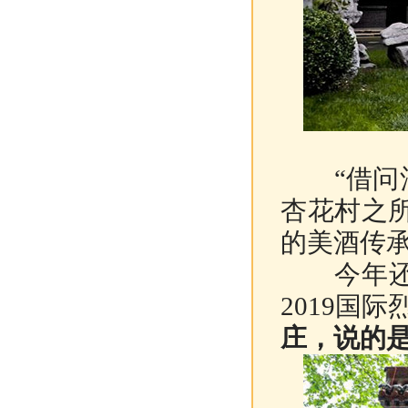
“借问酒
杏花村之
的美酒传
今年还将
2019国
庄，说的