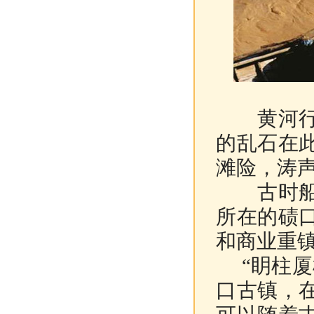
黄河行至
的乱石在
滩险，涛
古时船行
所在的碛
和商业重
“眀柱厦
口古镇，