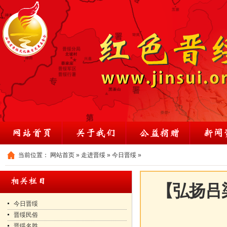
当前位置：
网站首页
»
走进晋绥
»
今日晋绥
»
【弘扬吕
今日晋绥
晋绥民俗
晋绥名胜