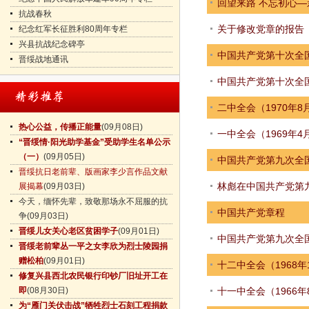
回望来路 不忘初心
抗战春秋
关于修改党章的报告
纪念红军长征胜利80周年专栏
兴县抗战纪念碑亭
中国共产党第十次全
晋绥战地通讯
中国共产党第十次全
二中全会（1970年8
热心公益，传播正能量
(09月08日)
一中全会（1969年4
“晋绥情·阳光助学基金”受助学生名单公示
（一）
(09月05日)
中国共产党第九次全
晋绥抗日老前辈、版画家李少言作品文献
林彪在中国共产党第
展揭幕
(09月03日)
今天，缅怀先辈，致敬那场永不屈服的抗
中国共产党章程
争
(09月03日)
晋绥儿女关心老区贫困学子
(09月01日)
中国共产党第九次全
晋绥老前辈丛一平之女李欣为烈士陵园捐
赠松柏
(09月01日)
十二中全会（1968年
修复兴县西北农民银行印钞厂旧址开工在
即
(08月30日)
十一中全会（1966年
为“雁门关伏击战”牺牲烈士石刻工程捐款