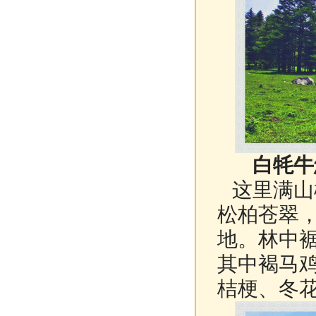
白牦牛
这里满山
松柏苍翠
地。林中
其中褐马
桔梗、冬花