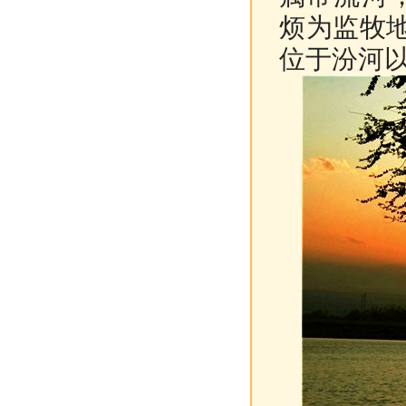
烦为监牧
位于汾河