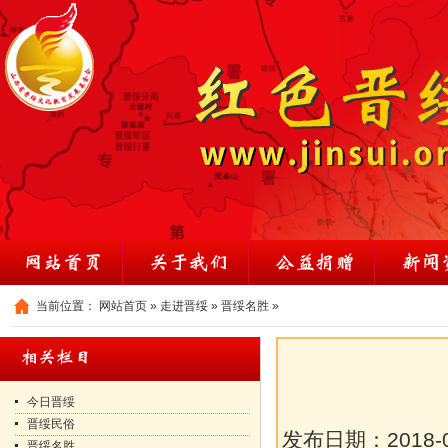
当前位置：
网站首页
»
走进晋绥
»
晋绥名胜
»
今日晋绥
晋绥民俗
发布日期：
2018-
晋绥名胜