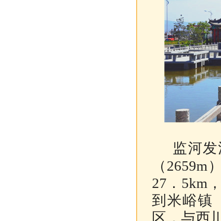
监河发
（2659
27．5k
到米峪镇
区，与西