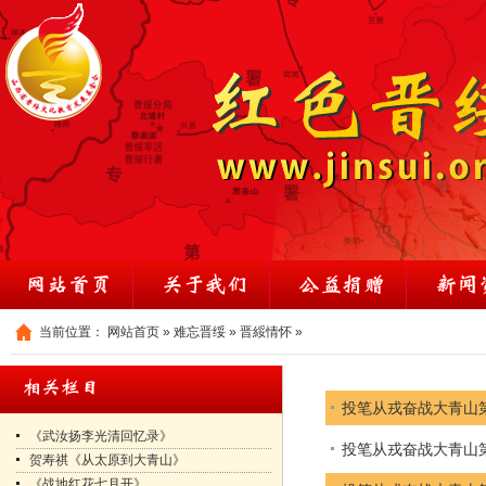
当前位置：
网站首页
»
难忘晋绥
»
晋綏情怀
»
投笔从戎奋战大青山
《武汝扬李光清回忆录》
投笔从戎奋战大青山
贺寿祺《从太原到大青山》
《战地红花七月开》