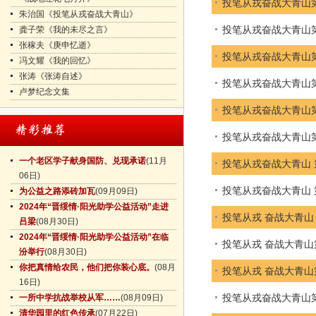
投笔从戎奋战大青山
朱治国《投笔从戎奋战大青山》
投笔从戎奋战大青山
龚子荣《我的未尽之言》
张稼夫《庚申忆逝》
投笔从戎奋战大青山
冯文耀《我的回忆》
张涛《张涛自述》
投笔从戎奋战大青山
卢梦纪念文集
投笔从戎奋战大青山
投笔从戎奋战大青山
一个老区学子献身国防、兑现承诺
(11月
投笔从戎奋战大青山
06日)
投笔从戎奋战大青山
为公益之路添砖加瓦
(09月09日)
2024年“晋绥情·阳光助学公益活动”走进
投笔从戎 奋战大青山
吕梁
(08月30日)
2024年“晋绥情·阳光助学公益活动”在临
投笔从戎 奋战大青
汾举行
(08月30日)
你把真情给农民，他们把你装心底。
(08月
投笔从戎 奋战大青
16日)
投笔从戎奋战大青山
一所中学抗战举校从军……
(08月09日)
清华园里的红色传承
(07月22日)