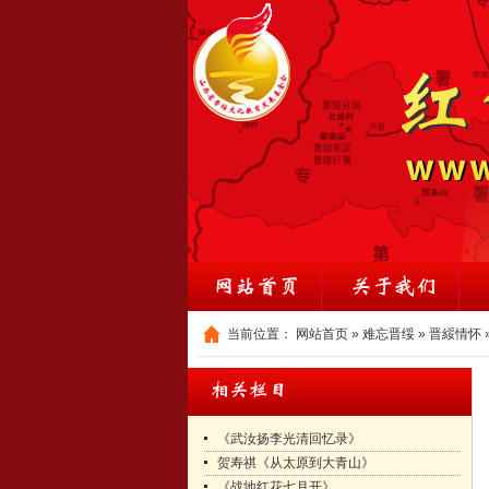
当前位置：
网站首页
»
难忘晋绥
»
晋綏情怀
《武汝扬李光清回忆录》
贺寿祺《从太原到大青山》
《战地红花七月开》