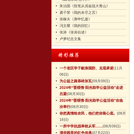
朱治国《投笔从戎奋战大青山》
龚子荣《我的未尽之言》
张稼夫《庚申忆逝》
冯文耀《我的回忆》
张涛《张涛自述》
卢梦纪念文集
一个老区学子献身国防、兑现承诺
(11月
06日)
为公益之路添砖加瓦
(09月09日)
2024年“晋绥情·阳光助学公益活动”走进
吕梁
(08月30日)
2024年“晋绥情·阳光助学公益活动”在临
汾举行
(08月30日)
你把真情给农民，他们把你装心底。
(08月
16日)
一所中学抗战举校从军……
(08月09日)
清华园里的红色传承
(07月22日)