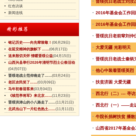
晋绥抗日老战士刘汝
红色访谈
2016年基金会工作
新闻连线
2016年基金会工作
晋绥抗日老前辈刘仲
铭记历史——向先辈致敬！
(06月29日)
大爱无疆 光彩明天
在延安精神的旗帜下 ……
(06月17日)
送来殷切关怀 情暖晋绥公益
(04月15日)
晋绥抗日老战士秦炳
山西兴县举行2026年清明节烈士公祭活动
(04月07日)
他心中装着晋绥英烈
晋绥老战士范仰南走了……
(03月24日)
扶贫济困 大爱无疆
老区农民笑了……
(03月09日)
马年初春迎客来
(03月04日)
西北行（二）--- 寻
《续范亭将军》来北京……
(11月23日)
晋绥洪涛山的小八路走了……
(11月21日)
西北行（一）——走
北武当山下一片红色热土……
(11月11日)
牛院长捐树扶贫 播散
山西省2017年基金