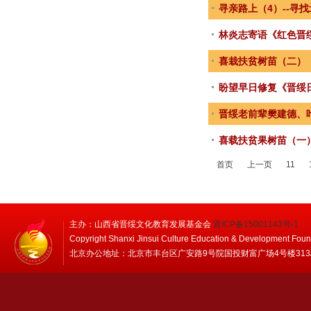
寻亲路上（4）--寻
林炎志寄语《红色晋
喜栽扶贫树苗（二）
盼望早日修复《晋绥
晋绥老前辈樊建德、
喜载扶贫果树苗（一
首页
上一页
11
主办：山西省晋绥文化教育发展基金会
晋ICP备15001143号-1
Copyright Shanxi Jinsui Culture Education & Development Foun
北京办公地址：北京市丰台区广安路9号院国投财富广场4号楼313/314 邮编：1