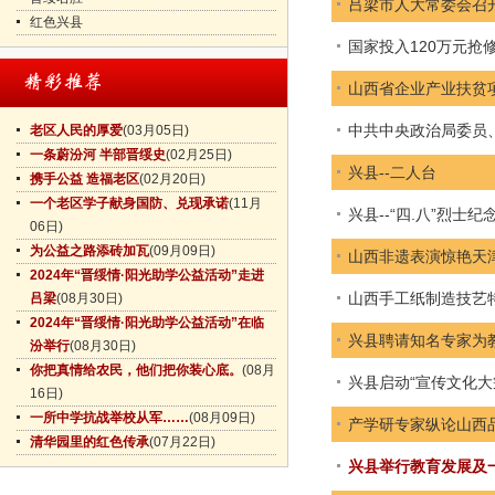
吕梁市人大常委会召
红色兴县
国家投入120万元抢
山西省企业产业扶贫
中共中央政治局委员
老区人民的厚爱
(03月05日)
一条蔚汾河 半部晋绥史
(02月25日)
兴县--二人台
携手公益 造福老区
(02月20日)
一个老区学子献身国防、兑现承诺
(11月
兴县--“四.八”烈士纪
06日)
为公益之路添砖加瓦
(09月09日)
山西非遗表演惊艳天
2024年“晋绥情·阳光助学公益活动”走进
山西手工纸制造技艺
吕梁
(08月30日)
2024年“晋绥情·阳光助学公益活动”在临
兴县聘请知名专家为
汾举行
(08月30日)
你把真情给农民，他们把你装心底。
(08月
兴县启动“宣传文化大
16日)
一所中学抗战举校从军……
(08月09日)
产学研专家纵论山西
清华园里的红色传承
(07月22日)
兴县举行教育发展及