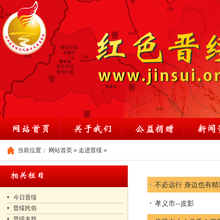
当前位置：
网站首页
»
走进晋绥
»
不必远行 身边也有精
今日晋绥
孝义市--皮影
晋绥民俗
晋绥名胜