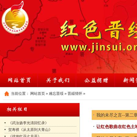
当前位置：
网站首页
»
难忘晋绥
»
晋綏情怀
»
我的未尽之言--第二
《武汝扬李光清回忆录》
让红色歌曲在红色土
贺寿祺《从太原到大青山》
《战地红花七月开》