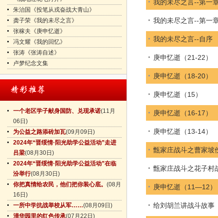
我的未尽之言--第一
朱治国《投笔从戎奋战大青山》
我的未尽之言--第一
龚子荣《我的未尽之言》
张稼夫《庚申忆逝》
我的未尽之言--自序
冯文耀《我的回忆》
张涛《张涛自述》
庚申忆逝（21-22）
卢梦纪念文集
庚申忆逝（18-20）
庚申忆逝（15）
一个老区学子献身国防、兑现承诺
(11月
庚申忆逝（16-17）
06日)
庚申忆逝（13-14）
为公益之路添砖加瓦
(09月09日)
2024年“晋绥情·阳光助学公益活动”走进
甑家庄战斗之曹家坡
吕梁
(08月30日)
2024年“晋绥情·阳光助学公益活动”在临
甑家庄战斗之花子村
汾举行
(08月30日)
你把真情给农民，他们把你装心底。
(08月
庚申忆逝（11—12）
16日)
给刘胡兰讲战斗故事
一所中学抗战举校从军……
(08月09日)
清华园里的红色传承
(07月22日)