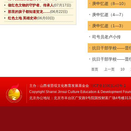
庚申忆逝（8—10）
做红色文物的守护者、传承人
(07月17日)
那里的孩子都知道贺龙……
(06月22日)
庚申忆逝（4—7）
红色土地 英雄史诗
(06月03日)
庚申忆逝（1—3）
司号员老卢小传
抗日干部学校――晋
抗日干部学校――晋
首页
上一页
10
主办：山西省晋绥文化教育发展基金会
晋ICP备15001143号-1
Copyright Shanxi Jinsui Culture Education & Development Foun
北京办公地址：北京市丰台区广安路9号院国投财富广场4号楼313/314 邮编：1